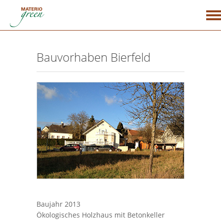
Startseite
Bauvorhaben Bierfeld
Unternehmen
Bauweise
Massivholzbau
Vorteile
Holz & Beton
Energie
Was kann man bauen?
Energieeffizienz
Referenzen
Baujahr 2013
Ökologisches Holzhaus mit Betonkeller